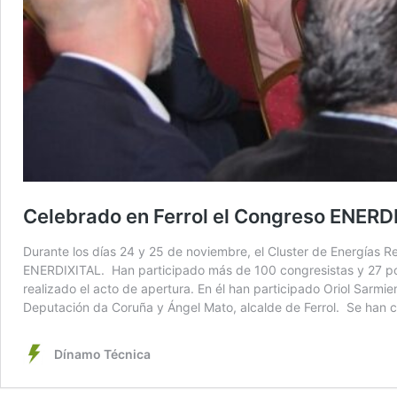
Celebrado en Ferrol el Congreso ENERDIX
Durante los días 24 y 25 de noviembre, el Cluster de Energías R
ENERDIXITAL. Han participado más de 100 congresistas y 27 pone
realizado el acto de apertura. En él han participado Oriol Sarm
Deputación da Coruña y Ángel Mato, alcalde de Ferrol. Se han
Dínamo Técnica