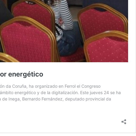
tor energético
ión da Coruña, ha organizado en Ferrol el Congreso
bito energético y de la digitalización. Este jueves 24 se ha
gía de Inega, Bernardo Fernández, deputado provincial da