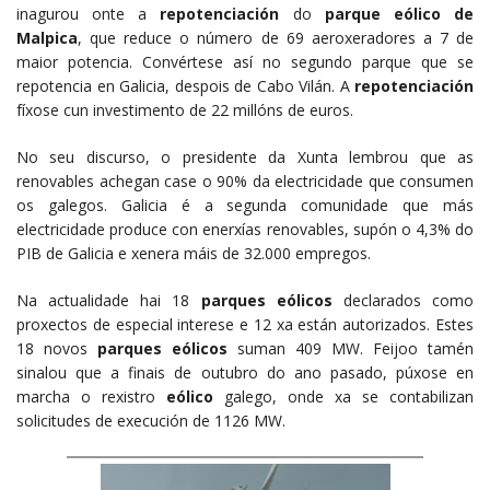
inagurou onte a
repotenciación
do
parque eólico de
Malpica
, que reduce o número de 69 aeroxeradores a 7 de
maior potencia. Convértese así no segundo parque que se
repotencia en Galicia, despois de Cabo Vilán. A
repotenciación
fíxose cun investimento de 22 millóns de euros.
No seu discurso, o presidente da Xunta lembrou que as
renovables achegan case o 90% da electricidade que consumen
os galegos. Galicia é a segunda comunidade que más
electricidade produce con enerxías renovables, supón o 4,3% do
PIB de Galicia e xenera máis de 32.000 empregos.
Na actualidade hai 18
parques eólicos
declarados como
proxectos de especial interese e 12 xa están autorizados. Estes
18 novos
parques eólicos
suman 409 MW. Feijoo tamén
sinalou que a finais de outubro do ano pasado, púxose en
marcha o rexistro
eólico
galego, onde xa se contabilizan
solicitudes de execución de 1126 MW.