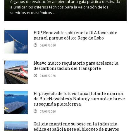
órganos de evaluación ambiental una guía práctica destinada
a unificar los criterios técnicos para la valoración de los
servicios ecosistémicos ...
EDP Renovables obtiene la DIA favorable
para el parque eólico Rego do Lobo
04/08/2026
Nuevo marco regulatorio para acelerar la
descarbonización del transporte
04/08/2026
El proyecto de fotovoltaica flotante marina
de BlueNewables y Naturgy sumará en breve
su segunda plataforma
03/08/2026
Galicia mantiene su peso en la industria
eólica española pese al bloqueo de nuevos