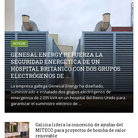
NOTICIAS
GENESAL ENERGY REFUERZA LA
SEGURIDAD ENERGÉTICA DE UN
HOSPITAL BRITÁNICO CON DOS GRUPOS
ELECTRÓGENOS DE ...
La empresa gallega Genesal Energy ha diseñado,
suministrado e instalado dos grupos electrógenos de
emergencia de 2.035 kVA en un hospital del Reino Unido para
garantizar el suministro eléctrico de ...
Galicia lidera la concesión de ayudas del
MITECO para proyectos de bomba de calor
renovable