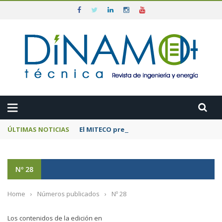
ÚLTIMAS NOTICIAS
El MITECO prepara una subasta de 600 MW d
Nº 28
Home
›
Números publicados
›
Nº 28
Los contenidos de la edición en