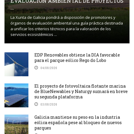
EVALUACIÓN AMBIENTAL DE PROYECTOS
...
La Xunta de Galicia pondrá a disposición de promotores y
órganos de evaluación ambiental una guía práctica destinada
a unificar los criterios técnicos para la valoración de los
servicios ecosistémicos ...
EDP Renovables obtiene la DIA favorable
para el parque eólico Rego do Lobo
04/08/2026
El proyecto de fotovoltaica flotante marina
de BlueNewables y Naturgy sumará en breve
su segunda plataforma
03/08/2026
Galicia mantiene su peso en la industria
eólica española pese al bloqueo de nuevos
parques