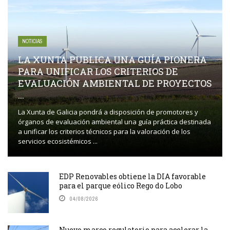
NOTICIAS
LA XUNTA PUBLICA UNA GUÍA PIONERA
PARA UNIFICAR LOS CRITERIOS DE
EVALUACIÓN AMBIENTAL DE PROYECTOS
...
La Xunta de Galicia pondrá a disposición de promotores y
órganos de evaluación ambiental una guía práctica destinada
a unificar los criterios técnicos para la valoración de los
servicios ecosistémicos ...
EDP Renovables obtiene la DIA favorable
para el parque eólico Rego do Lobo
04/08/2026
Nuevo marco regulatorio para acelerar la