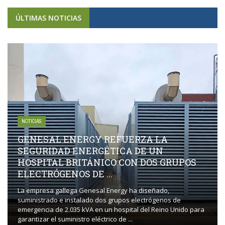
ÚLTIMAS NOTICIAS
NOTICIAS
GENESAL ENERGY REFUERZA LA
SEGURIDAD ENERGÉTICA DE UN
HOSPITAL BRITÁNICO CON DOS GRUPOS
ELECTRÓGENOS DE ...
La empresa gallega Genesal Energy ha diseñado,
suministrado e instalado dos grupos electrógenos de
emergencia de 2.035 kVA en un hospital del Reino Unido para
garantizar el suministro eléctrico de ...