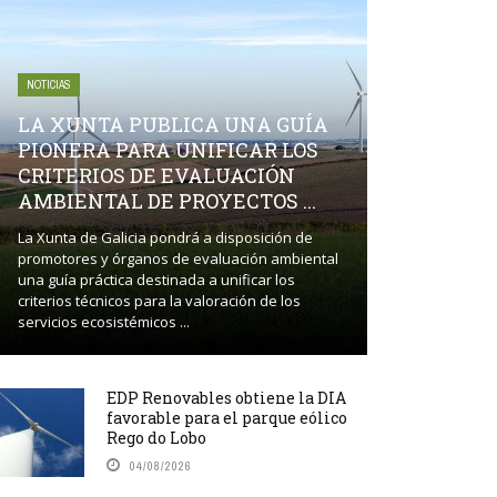
NOTICIAS
LA XUNTA PUBLICA UNA GUÍA
PIONERA PARA UNIFICAR LOS
CRITERIOS DE EVALUACIÓN
AMBIENTAL DE PROYECTOS ...
La Xunta de Galicia pondrá a disposición de
promotores y órganos de evaluación ambiental
una guía práctica destinada a unificar los
criterios técnicos para la valoración de los
servicios ecosistémicos ...
EDP Renovables obtiene la DIA
favorable para el parque eólico
Rego do Lobo
04/08/2026