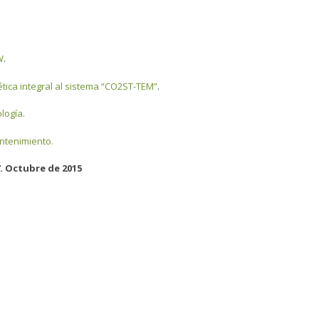
W
.
tica integral al sistema “CO2ST-TEM”
.
logía.
ntenimiento.
7. Octubre de 2015