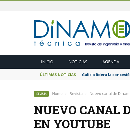
INICIO
NOTICIAS
AGENDA
ÚLTIMAS NOTICIAS
El MITECO prepara una s
Home
›
Revista
›
Nuevo canal de Dínam
REVISTA
NUEVO CANAL D
EN YOUTUBE