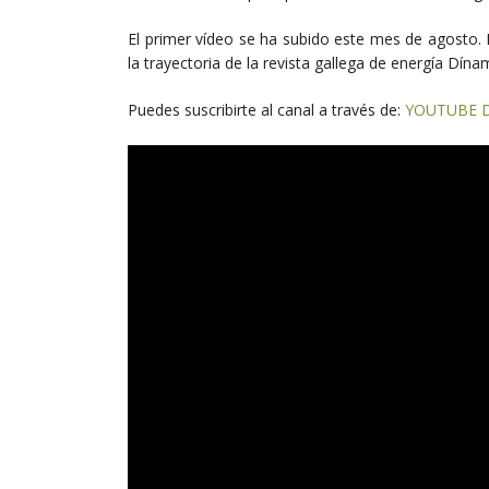
El primer vídeo se ha subido este mes de agosto. 
la trayectoria de la revista gallega de energía Dína
Puedes suscribirte al canal a través de:
YOUTUBE 