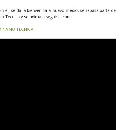
En él, se da la bienvenida al nuevo medio, se repasa parte de
mo Técnica y se anima a seguir el canal.
DÍNAMO TÉCNICA