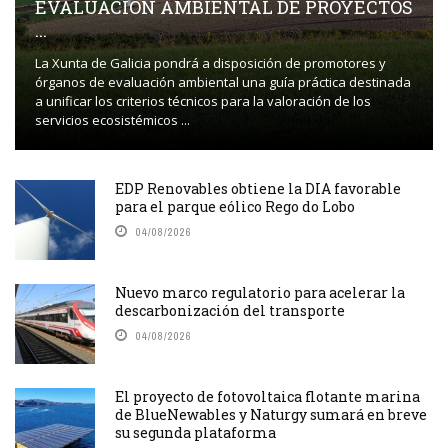
EVALUACIÓN AMBIENTAL DE PROYECTOS
...
La Xunta de Galicia pondrá a disposición de promotores y
órganos de evaluación ambiental una guía práctica destinada
a unificar los criterios técnicos para la valoración de los
servicios ecosistémicos ...
EDP Renovables obtiene la DIA favorable
para el parque eólico Rego do Lobo
04/08/2026
Nuevo marco regulatorio para acelerar la
descarbonización del transporte
04/08/2026
El proyecto de fotovoltaica flotante marina
de BlueNewables y Naturgy sumará en breve
su segunda plataforma