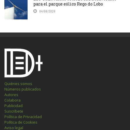
para el parque eólico Rego do Lobo
04/08/2026
Quiénes somos
Números publicados
Autores
Colabora
Publicidad
Suscríbete
Política de Privacidad
Política de Cookies
Aviso legal