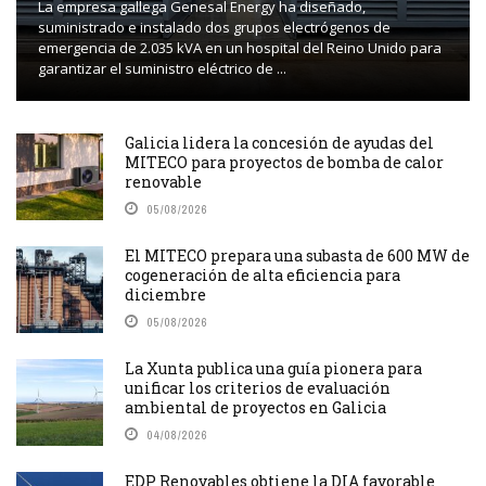
La empresa gallega Genesal Energy ha diseñado,
suministrado e instalado dos grupos electrógenos de
emergencia de 2.035 kVA en un hospital del Reino Unido para
garantizar el suministro eléctrico de ...
Galicia lidera la concesión de ayudas del
MITECO para proyectos de bomba de calor
renovable
05/08/2026
El MITECO prepara una subasta de 600 MW de
cogeneración de alta eficiencia para
diciembre
05/08/2026
La Xunta publica una guía pionera para
unificar los criterios de evaluación
ambiental de proyectos en Galicia
04/08/2026
EDP Renovables obtiene la DIA favorable