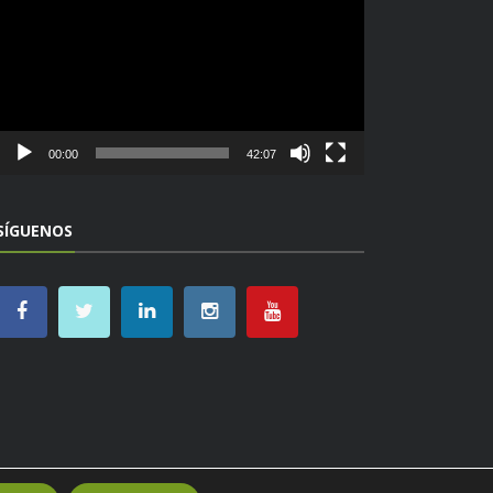
vídeo
00:00
42:07
SÍGUENOS