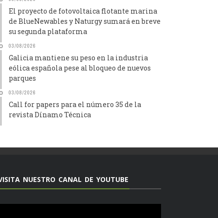
El proyecto de fotovoltaica flotante marina
de BlueNewables y Naturgy sumará en breve
su segunda plataforma
03/08/2026
Galicia mantiene su peso en la industria
eólica española pese al bloqueo de nuevos
parques
03/08/2026
Call for papers para el número 35 de la
revista Dínamo Técnica
VISITA NUESTRO CANAL DE YOUTUBE
Reproductor
de