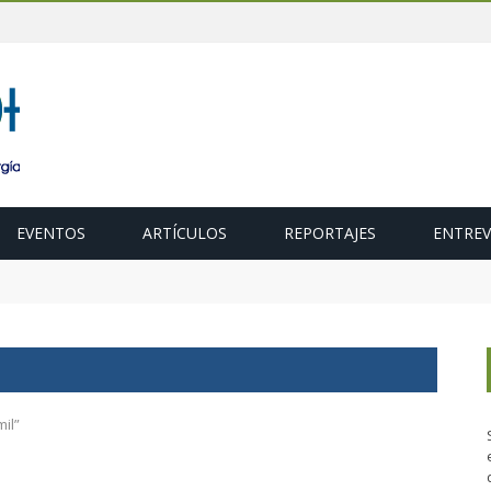
EVENTOS
ARTÍCULOS
REPORTAJES
ENTREV
aica flotante marina de BlueNewables y Naturgy sumará en breve 
il”