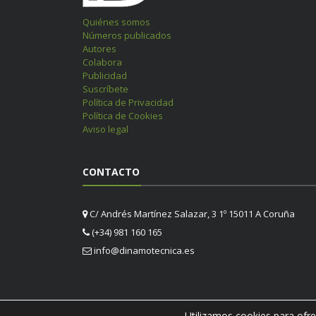
Quiénes somos
Números publicados
Autores
Colabora
Publicidad
Suscríbete
Política de Privacidad
Política de Cookies
Aviso legal
CONTACTO
C/ Andrés Martínez Salazar, 3 1º 15011 A Coruña
(+34) 981 160 165
info@dinamotecnica.es
Utilizamos cookies para ofre