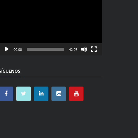
de
vídeo
00:00
42:07
SÍGUENOS