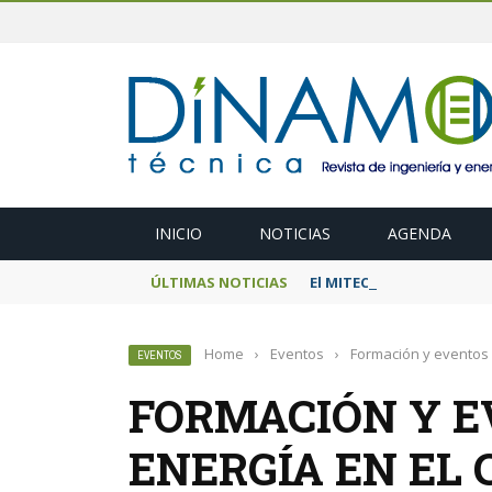
INICIO
NOTICIAS
AGENDA
ÚLTIMAS NOTICIAS
El MITECO prepara una s
Home
›
Eventos
›
Formación y eventos 
EVENTOS
FORMACIÓN Y E
ENERGÍA EN EL 