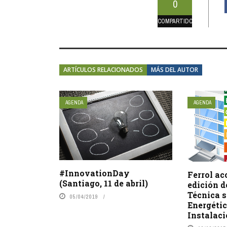
0
COMPARTIDOS
ARTÍCULOS RELACIONADOS
MÁS DEL AUTOR
AGENDA
AGENDA
#InnovationDay
Ferrol ac
(Santiago, 11 de abril)
edición d
Técnica s
05/04/2019
Energétic
Instalaci