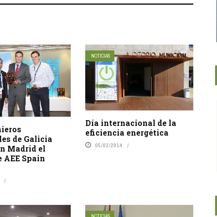
NOTICIAS
Día internacional de la
nieros
eficiencia energética
les de Galicia
05/03/2014
n Madrid el
e AEE Spain
NOTICIAS