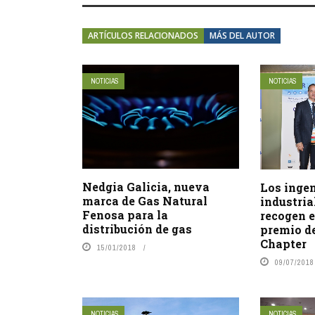
ARTÍCULOS RELACIONADOS
MÁS DEL AUTOR
NOTICIAS
NOTICIAS
Nedgia Galicia, nueva
Los inge
marca de Gas Natural
industria
Fenosa para la
recogen e
distribución de gas
premio d
Chapter
15/01/2018
09/07/2018
NOTICIAS
NOTICIAS