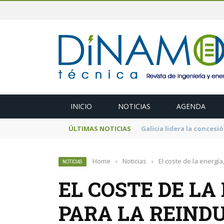
INICIO
NOTICIAS
AGENDA
ÚLTIMAS NOTICIAS
El MITECO prepara una s
Home
›
Noticias
›
El coste de la energía
NOTICIAS
EL COSTE DE LA
PARA LA REIND