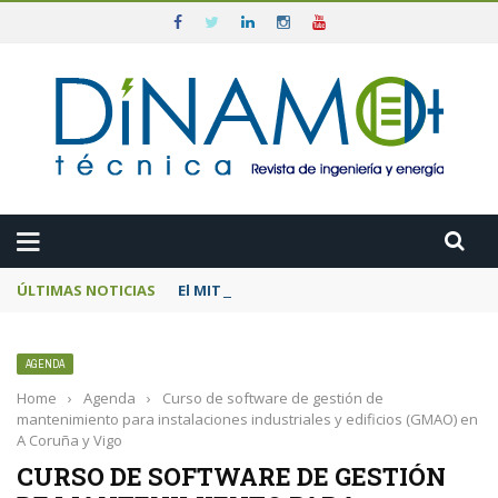
ÚLTIMAS NOTICIAS
El MITECO prepara una subasta de 600 MW d
AGENDA
Home
›
Agenda
›
Curso de software de gestión de
mantenimiento para instalaciones industriales y edificios (GMAO) en
A Coruña y Vigo
CURSO DE SOFTWARE DE GESTIÓN