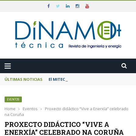
ÚLTIMAS NOTICIAS
El MITECO prepara una subasta de 600 MW d
EVENTOS
Home
›
Eventos
›
Proxecto didáctico “Vive a Enerxía” celebrado
na Coruña
PROXECTO DIDÁCTICO “VIVE A
ENERXÍA” CELEBRADO NA CORUÑA