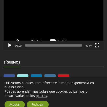
de
vídeo
00:00
42:07
SÍGUENOS
Utilizamos cookies para ofrecerte la mejor experiencia en
nuestra web.
Puedes aprender más sobre qué cookies utilizamos o
desactivarlas en los
ajustes
.
Aceptar
Rechazar
© Copyright DÍNAMO TÉCNICA. Todos los derechos reservados.