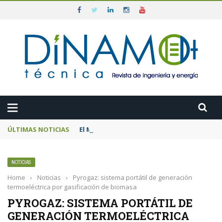
ÚLTIMAS NOTICIAS
El MITECO prepara una subasta de 600 MW d
NOTICIAS
Home
›
Noticias
›
Pyrogaz: sistema portátil de generación
termoeléctrica por gasificación de biomasa
PYROGAZ: SISTEMA PORTÁTIL DE
GENERACIÓN TERMOELÉCTRICA