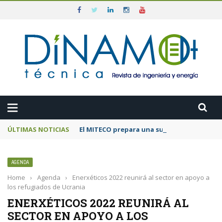
ÚLTIMAS NOTICIAS
El MITECO prepara una subasta de 600 MW d
AGENDA
Home
›
Agenda
›
Enerxéticos 2022 reunirá al sector en apoyo a
los refugiados de Ucrania
ENERXÉTICOS 2022 REUNIRÁ AL
SECTOR EN APOYO A LOS