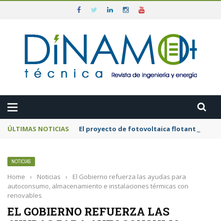
ÚLTIMAS NOTICIAS
El proyecto de fotovoltaica flotante mar
NOTICIAS
Home
›
Noticias
›
El Gobierno refuerza las ayudas para
autoconsumo, almacenamiento e instalaciones térmicas con
renovables
EL GOBIERNO REFUERZA LAS