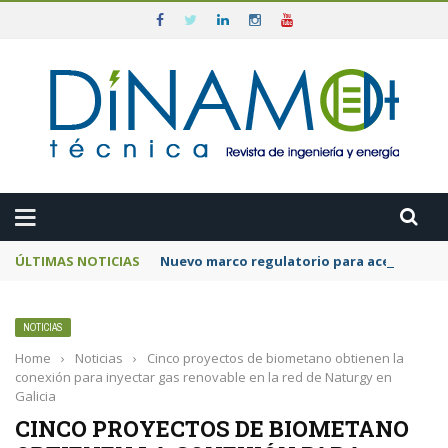
ÚLTIMAS NOTICIAS
Nuevo marco regulatorio para acelerar la 
NOTICIAS
Home
›
Noticias
›
Cinco proyectos de biometano obtienen la
conexión para inyectar gas renovable en la red de Naturgy en
Galicia
CINCO PROYECTOS DE BIOMETANO