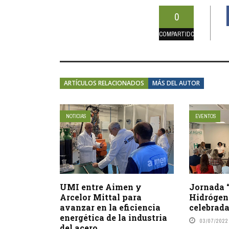
0
COMPARTIDOS
ARTÍCULOS RELACIONADOS
MÁS DEL AUTOR
NOTICIAS
EVENTOS
UMI entre Aimen y
Jornada 
Arcelor Mittal para
Hidrógen
avanzar en la eficiencia
celebrada
energética de la industria
03/07/2022
del acero