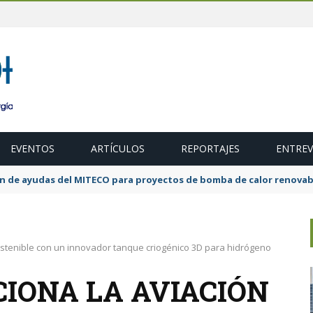
EVENTOS
ARTÍCULOS
REPORTAJES
ENTREV
ubasta de 600 MW de cogeneración de alta eficiencia para diciembr
ostenible con un innovador tanque criogénico 3D para hidrógeno
IONA LA AVIACIÓN