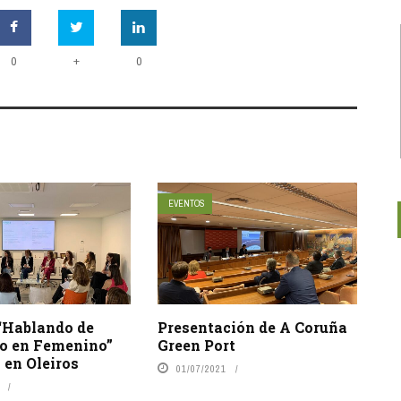
+
0
0
EVENTOS
“Hablando de
Presentación de A Coruña
o en Femenino”
Green Port
 en Oleiros
01/07/2021