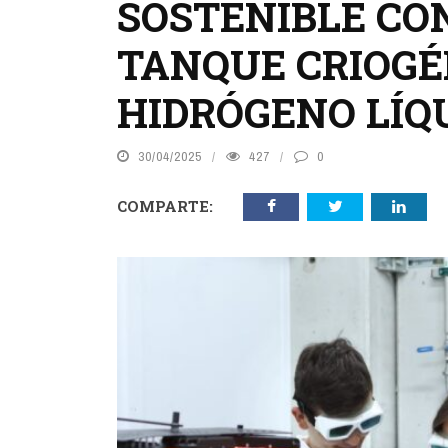
SOSTENIBLE CO
TANQUE CRIOGÉ
HIDRÓGENO LÍQ
30/04/2025
427
0
COMPARTE: