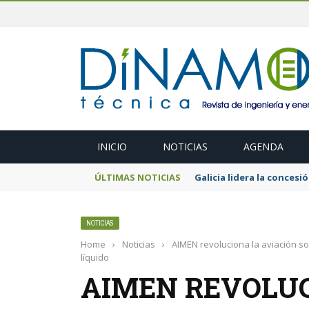
INICIO
NOTICIAS
AGENDA
ÚLTIMAS NOTICIAS
El MITECO prepara una s
NOTICIAS
Home
›
Noticias
›
AIMEN revoluciona la aviación s
líquido
AIMEN REVOLUC