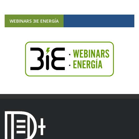
WEBINARS 3IE ENERGÍA