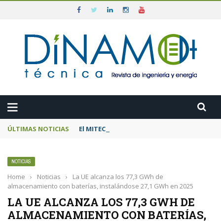
ÚLTIMAS NOTICIAS
El MITECO prepara una subasta de 600 MW d
NOTICIAS
Home
›
Noticias
›
La UE alcanza los 77,3 GWh de
almacenamiento con baterías, instalándose 27,1 GWh en 2025
LA UE ALCANZA LOS 77,3 GWH DE
ALMACENAMIENTO CON BATERÍAS,