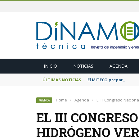
INICIO
NOTICIAS
AGENDA
ÚLTIMAS NOTICIAS
El MITECO prepara una s
Home
›
Agenda
›
El III Congreso Nacion
AGENDA
EL III CONGRES
HIDRÓGENO VER