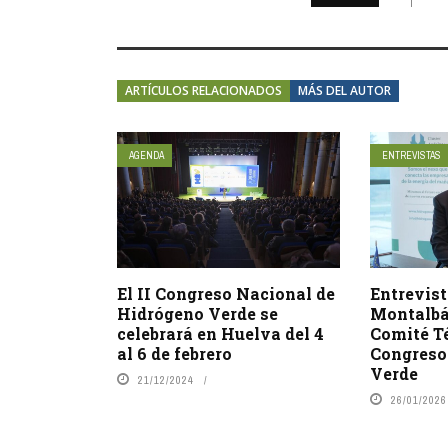
ARTÍCULOS RELACIONADOS
MÁS DEL AUTOR
AGENDA
ENTREVISTAS
El II Congreso Nacional de
Entrevist
Hidrógeno Verde se
Montalbá
celebrará en Huelva del 4
Comité T
al 6 de febrero
Congreso
Verde
21/12/2024
26/01/2026