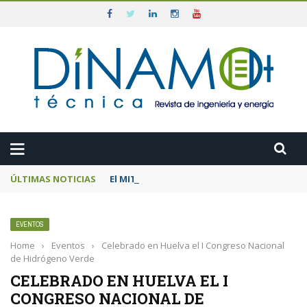
ÚLTIMAS NOTICIAS
El MITECO prepara una subasta de 600 MW d
EVENTOS
Home
›
Eventos
›
Celebrado en Huelva el I Congreso Nacional
de Hidrógeno Verde
CELEBRADO EN HUELVA EL I
CONGRESO NACIONAL DE