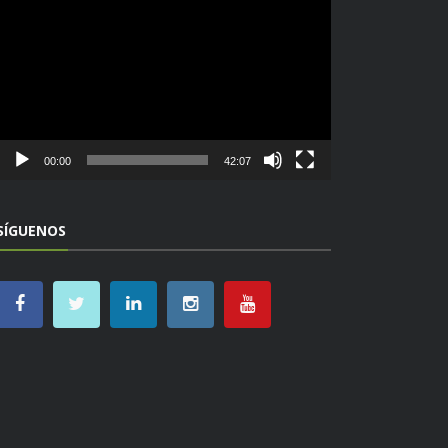
de
vídeo
00:00
42:07
SÍGUENOS