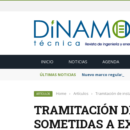
INICIO
NOTICIAS
AGENDA
ÚLTIMAS NOTICIAS
Nuevo marco regulatorio
Home
›
Artículos
›
Tramitación de inst
ARTÍCULOS
TRAMITACIÓN D
SOMETIDAS A E