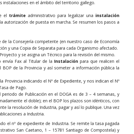
s instalaciones en el ámbito del territorio gallego.
ue el
trámite
administrativo para legalizar una
instalación
ar la autorización de puesta en marcha. Se resumen los pasos a
e de la Consejería competente (en nuestro caso de Economía
ución y una Copia de Separata para cada Organismo afectado.
Proyecto y se asigna un Técnico para la revisión del mismo.
o envía Fax al Titular de la
Instalación
para que realicen el
 BOP de la Provincia y así someter a información pública la
 Provincia indicando el Nº de Expediente, y nos indican el Nº
 Tasa de Pago.
el periodo de Publicación en el DOGA es de 3 – 4 semanas, y
imadamente el doble); en el BOP los plazos son idénticos, con
te la resolución de Industria, pagar y así lo publique. Una vez
blicaciones a Industria.
o el nº de expediente de Industria. Se remite la tasa pagada
istrativo San Caetano, 1 – 15781 Santiago de Compostela) y