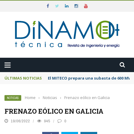
ÚLTIMAS NOTICIAS
El MITECO prepara una subasta de 600 MW d
Home
›
Noticias
›
Frenazo eólico en Galicia
NOTICIAS
FRENAZO EÓLICO EN GALICIA
19/06/2022
945
0