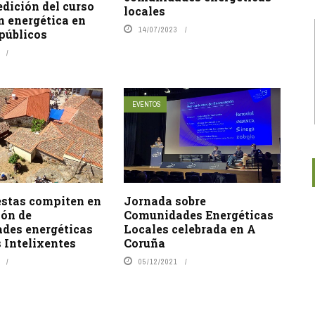
dición del curso
locales
n energética en
14/07/2023
 públicos
EVENTOS
estas compiten en
Jornada sobre
ión de
Comunidades Energéticas
des energéticas
Locales celebrada en A
 Intelixentes
Coruña
05/12/2021