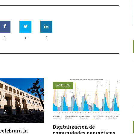
+
0
0
ARTÍCULOS
Digitalización de
elebrará la
comunidades energéticas