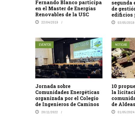
Fernando Blanco participa
segunda e
en el Master de Energías
de gestió
Renovables de la USC
edificios
22/04/2019
03/05/2019
EVENTOS
NOTICIAS
Jornada sobre
10 propu
Comunidades Energéticas
la licitac
organizada por el Colegio
comunida
de Ingenieros de Caminos
de Aldeas
28/11/2022
01/05/2024