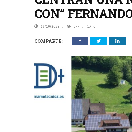
CON” FERNANDO 
13/10/2023
977
0
COMPARTE: