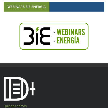
WEBINARS 3IE ENERGÍA
Quiénes somos