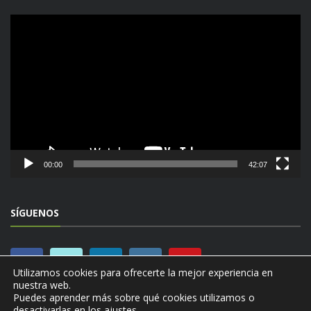
Reproductor
de
vídeo
00:00
42:07
SÍGUENOS
Utilizamos cookies para ofrecerte la mejor experiencia en
nuestra web.
Puedes aprender más sobre qué cookies utilizamos o
desactivarlas en los
ajustes
.