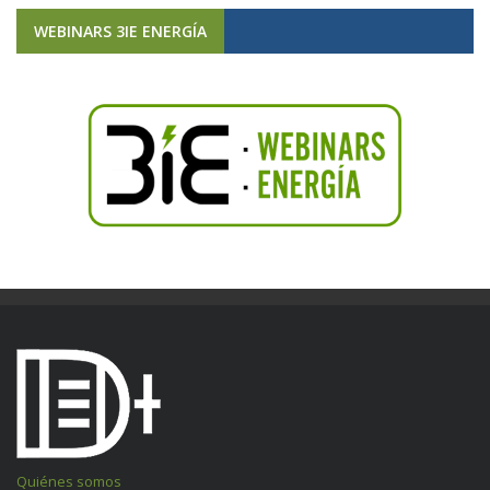
WEBINARS 3IE ENERGÍA
Quiénes somos