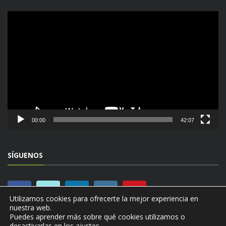
Reproductor
de
vídeo
00:00
42:07
SÍGUENOS
Utilizamos cookies para ofrecerte la mejor experiencia en
nuestra web.
Puedes aprender más sobre qué cookies utilizamos o
desactivarlas en los
ajustes
.