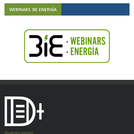
WEBINARS 3IE ENERGÍA
Quiénes somos