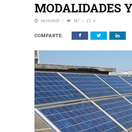
MODALIDADES 
04/10/2025
357
0
COMPARTE: