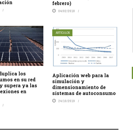
cación
febrero)
04/02/2018
ARTÍCULOS
duplica los
Aplicación web para la
umos en su red
simulación y
 y supera ya las
dimensionamiento de
nexiones en
sistemas de autoconsumo
24/10/2019