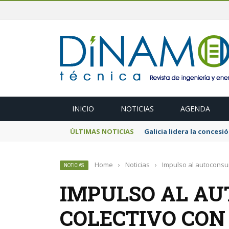
INICIO
NOTICIAS
AGENDA
ÚLTIMAS NOTICIAS
El MITECO prepara una s
Home
›
Noticias
›
Impulso al autoconsu
NOTICIAS
IMPULSO AL A
COLECTIVO CON