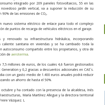
onsumo integrado por 209 paneles fotovoltaicos, 55 en las
novedoso jardín vertical, va a suponer la reducción de su
n 90% de las emisiones de CO₂.
un nuevo sistema eléctrico de enlace para todo el complejo
ión de puntos de recarga de vehículos eléctricos en el garaje.
y renovado su infraestructura hidráulica, incorporando
ua caliente sanitaria en viviendas y se ha cambiado toda la
 un autoconsumo compartido entre los propietarios, y otra de
ción de
aerotermia
.
o 7,5 millones de euros, de los cuales 4,6 fueron gestionados
t Generation y 0,2 gracias a descuentos adicionales en CAE´s.
dia con un gasto medio de 1.400 euros anuales podrá reducir
zando un ahorro de hasta el 50%.
 octubre y ha contado con la presencia de la alcaldesa, Inés
raestructuras, María Martínez Allegue y la directora territorial
Freire Vázquez. L