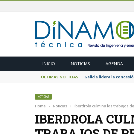
INICIO
NOTICIAS
AGENDA
ÚLTIMAS NOTICIAS
El MITECO prepara una s
NOTICIAS
Home
›
Noticias
›
Iberdrola culmina los trabajos de
IBERDROLA CUL
TRABAJOS DE R