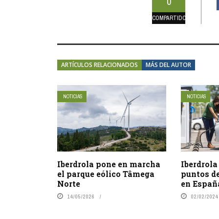
0
COMPARTIDOS
ARTÍCULOS RELACIONADOS
MÁS DEL AUTOR
NOTICIAS
NOTICIAS
Iberdrola pone en marcha
Iberdrola
el parque eólico Tâmega
puntos de
Norte
en Españ
14/05/2026
02/02/2024