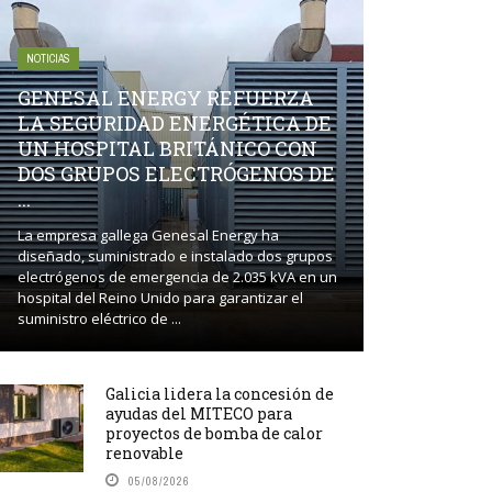
NOTICIAS
GENESAL ENERGY REFUERZA
LA SEGURIDAD ENERGÉTICA DE
UN HOSPITAL BRITÁNICO CON
DOS GRUPOS ELECTRÓGENOS DE
...
La empresa gallega Genesal Energy ha
diseñado, suministrado e instalado dos grupos
electrógenos de emergencia de 2.035 kVA en un
hospital del Reino Unido para garantizar el
suministro eléctrico de ...
Galicia lidera la concesión de
ayudas del MITECO para
proyectos de bomba de calor
renovable
05/08/2026