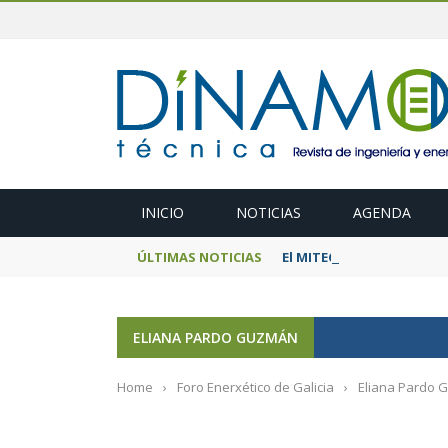
INICIO
NOTICIAS
AGENDA
ÚLTIMAS NOTICIAS
El MITECO prepara una s
ELIANA PARDO GUZMÁN
Home
›
Foro Enerxético de Galicia
›
Eliana Pardo