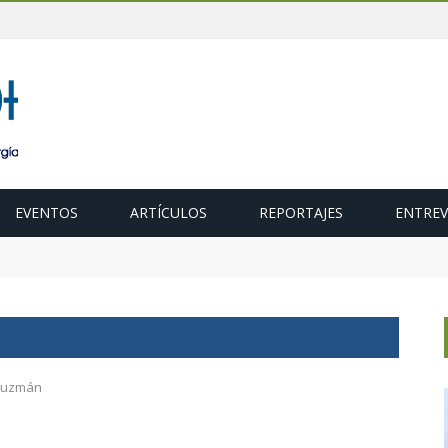
EVENTOS
ARTÍCULOS
REPORTAJES
ENTREV
ubasta de 600 MW de cogeneración de alta eficiencia para diciembr
 Guzmán