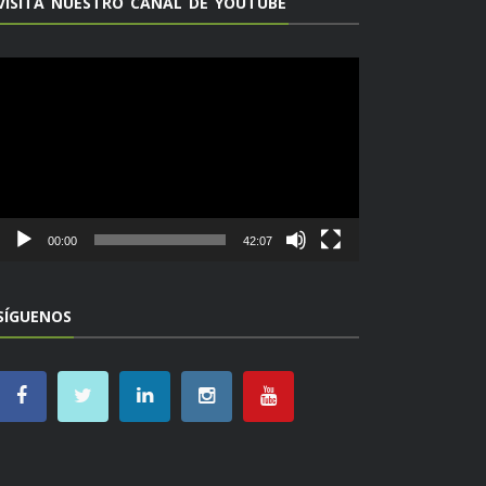
VISITA NUESTRO CANAL DE YOUTUBE
Reproductor
de
vídeo
00:00
42:07
SÍGUENOS