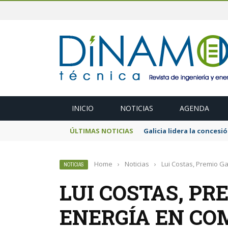
INICIO
NOTICIAS
AGENDA
ÚLTIMAS NOTICIAS
El MITECO prepara una s
Home
›
Noticias
›
Lui Costas, Premio Ga
NOTICIAS
LUI COSTAS, PR
ENERGÍA EN CO