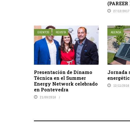
(PAREER 
27/12/2017
EVENTOS
REVISTA
AGENDA
Presentación de Dínamo
Jornada s
Técnica en el Summer
energétic
Energy Network celebrado
12/11/2016
en Pontevedra
21/09/2016