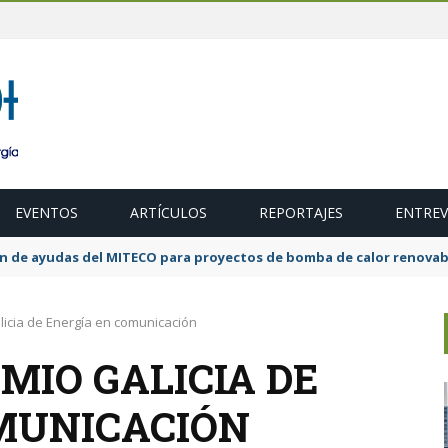
EVENTOS
ARTÍCULOS
REPORTAJES
ENTREV
ubasta de 600 MW de cogeneración de alta eficiencia para diciembr
licia de Energía en comunicación
EMIO GALICIA DE
MUNICACIÓN