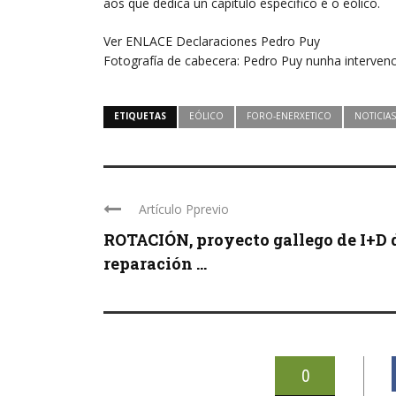
aos que dedica un capítulo específico é o eólico.
Ver
ENLACE Declaraciones Pedro Puy
Fotografía de cabecera: Pedro Puy nunha intervenc
ETIQUETAS
EÓLICO
FORO-ENERXETICO
NOTICIAS
Artículo Pprevio
ROTACIÓN, proyecto gallego de I+D 
reparación ...
0