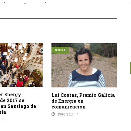
+
0
0
NOTICIAS
r Energy
Lui Costas, Premio Galicia
de 2017 se
de Energía en
 en Santiago de
comunicación
ela
23/03/2017