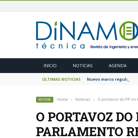
INICIO
NOTICIAS
AGENDA
ÚLTIMAS NOTICIAS
Nuevo marco regulatorio
Home
›
Noticias
›
O portavoz do PP no 
NOTICIAS
O PORTAVOZ DO 
PARLAMENTO R