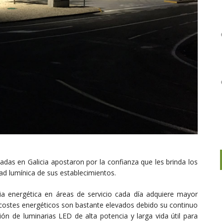
cadas en Galicia apostaron por la confianza que les brinda los
ad lumínica de sus establecimientos.
ia energética en áreas de servicio cada día adquiere mayor
costes energéticos son bastante elevados debido su continuo
ión de luminarias LED de alta potencia y larga vida útil para