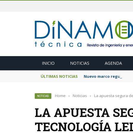
INICIO
NOTICIAS
AGENDA
ÚLTIMAS NOTICIAS
Nuevo marco regulatorio
Home
›
Noticias
›
La apuesta segura de
NOTICIAS
LA APUESTA SE
TECNOLOGÍA LE