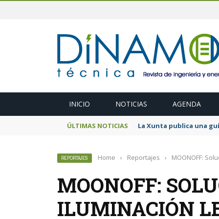
INICIO
NOTICIAS
AGENDA
ÚLTIMAS NOTICIAS
La Xunta publica una guí
Home
›
Reportajes
›
MOONOFF: Soluc
REPORTAJES
MOONOFF: SOLU
ILUMINACIÓN L