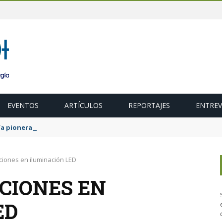
EVENTOS
ARTÍCULOS
REPORTAJES
ENTREV
a pionera para unificar los criterios de evaluación ambiental de pr
iones en iluminación LED
CIONES EN
ED