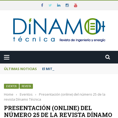
ÚLTIMAS NOTICIAS
El MITECO prepara una subasta de 600 MW d
EVENTOS
REVISTA
Home
›
Eventos
›
Presentación (online) del número 25 de la
revista Dínamo Técnica
PRESENTACIÓN (ONLINE) DEL
NÚMERO 25 DE LA REVISTA DÍNAMO