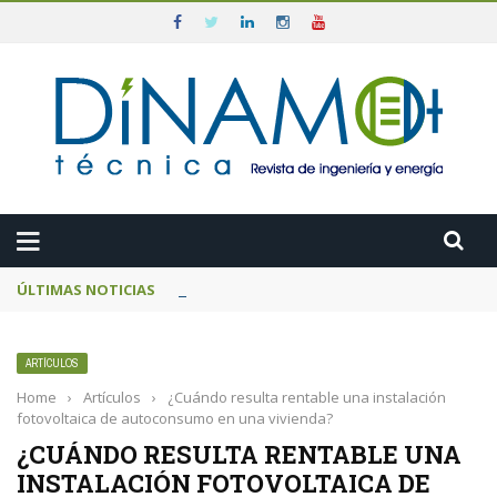
ÚLTIMAS NOTICIAS
El MITECO prepara una subasta de 600 MW d
ARTÍCULOS
Home
›
Artículos
›
¿Cuándo resulta rentable una instalación
fotovoltaica de autoconsumo en una vivienda?
¿CUÁNDO RESULTA RENTABLE UNA
INSTALACIÓN FOTOVOLTAICA DE