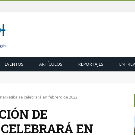
EVENTOS
ARTÍCULOS
REPORTAJES
ENTREV
 para acelerar la descarbonización del transporte
Enerxétika se celebrará en febrero de 2022
CIÓN DE
 CELEBRARÁ EN