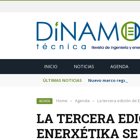
INICIO
NOTICIAS
AGENDA
ÚLTIMAS NOTICIAS
Nuevo marco regulatorio
Home
›
Agenda
›
La tercera edición de 
AGENDA
LA TERCERA EDI
ENERXÉTIKA SE