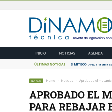
INICIO
NOTICIAS
AGENDA
ÚLTIMAS NOTICIAS
El MITECO prepara una s
Home
›
Noticias
›
Aprobado el mecanismo
NOTICIAS
APROBADO EL M
PARA REBAJAR E