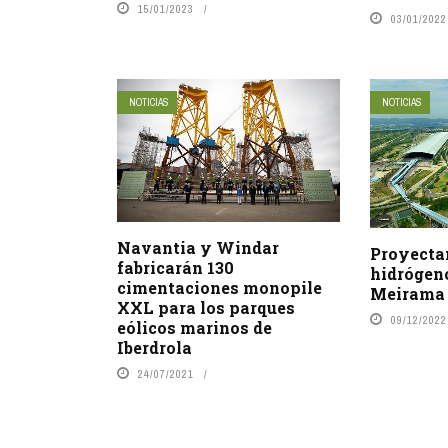
15/01/2023
03/01/2022
NOTICIAS
NOTICIAS
Navantia y Windar
Proyecta
fabricarán 130
hidrógen
cimentaciones monopile
Meirama
XXL para los parques
09/12/2022
eólicos marinos de
Iberdrola
24/07/2021