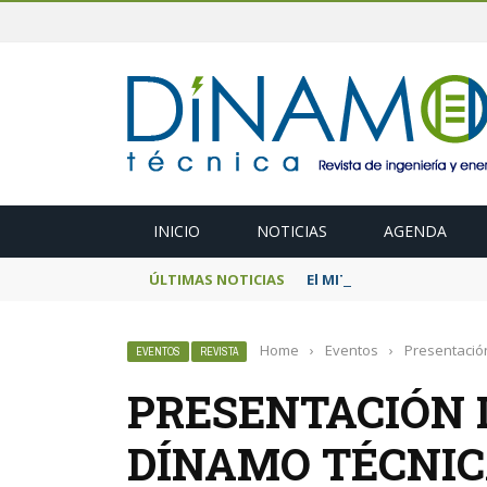
INICIO
NOTICIAS
AGENDA
ÚLTIMAS NOTICIAS
El MITECO prepara una s
Home
›
Eventos
›
Presentació
EVENTOS
REVISTA
PRESENTACIÓN 
DÍNAMO TÉCNIC