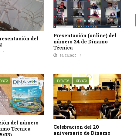
Presentación (online) del
resentación del
número 24 de Dínamo
2
Técnica
30/03/2020
EVISTA
EVENTOS
REVISTA
ción del número
Celebración del 20
namo Técnica
aniversario de Dínamo
25/03)