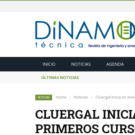
INICIO
NOTICIAS
AGENDA
ÚLTIMAS NOTICIAS
El MITECO prepara una s
Home
›
Noticias
›
Cluergal inicia en en
NOTICIAS
CLUERGAL INICI
PRIMEROS CURSO