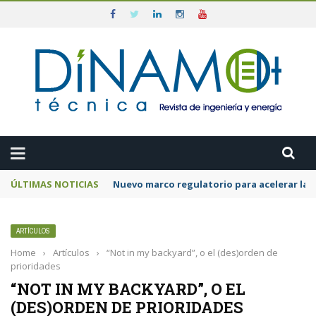
ÚLTIMAS NOTICIAS
Nuevo marco regulatorio para acelerar la 
ARTÍCULOS
Home
›
Artículos
›
“Not in my backyard”, o el (des)orden de
prioridades
“NOT IN MY BACKYARD”, O EL
(DES)ORDEN DE PRIORIDADES