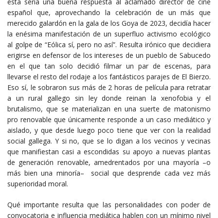
esta sería una buena respuesta al aclamado director de cine
español que, aprovechando la celebración de un más que
merecido galardón en la gala de los Goya de 2023, decidía hacer
la enésima manifestación de un superfluo activismo ecológico
al golpe de “Eólica sí, pero no así”. Resulta irónico que decidiera
erigirse en defensor de los intereses de un pueblo de Sabucedo
en el que tan solo decidió filmar un par de escenas, para
llevarse el resto del rodaje a los fantásticos parajes de El Bierzo.
Eso sí, le sobraron sus más de 2 horas de película para retratar
a un rural gallego sin ley donde reinan la xenofobia y el
brutalismo, que se materializan en una suerte de matonismo
pro renovable que únicamente responde a un caso mediático y
aislado, y que desde luego poco tiene que ver con la realidad
social gallega. Y si no, que se lo digan a los vecinos y vecinas
que manifiestan casi a escondidas su apoyo a nuevas plantas
de generación renovable, amedrentados por una mayoría –o
más bien una minoría– social que desprende cada vez más
superioridad moral.
Qué importante resulta que las personalidades con poder de
convocatoria e influencia mediática hablen con un mínimo nivel