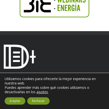
Quiénes somos
Utilizamos cookies para ofrecerte la mejor experiencia en
Números publicados
nuestra web.
Autores
Puedes aprender más sobre qué cookies utilizamos o
Colabora
desactivarlas en los
ajustes
.
Publicidad
Suscríbete
Aceptar
Rechazar
Política de Privacidad
Política de Cookies