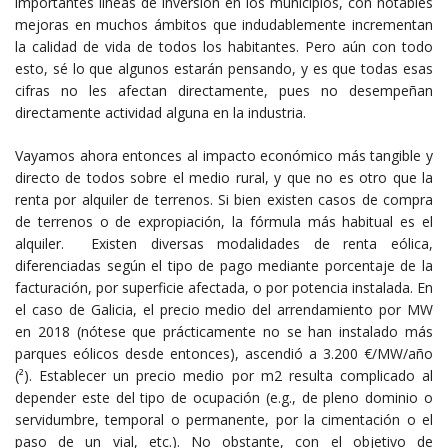
importantes líneas de inversión en los municipios, con notables
mejoras en muchos ámbitos que indudablemente incrementan
la calidad de vida de todos los habitantes. Pero aún con todo
esto, sé lo que algunos estarán pensando, y es que todas esas
cifras no les afectan directamente, pues no desempeñan
directamente actividad alguna en la industria.
Vayamos ahora entonces al impacto económico más tangible y
directo de todos sobre el medio rural, y que no es otro que la
renta por alquiler de terrenos. Si bien existen casos de compra
de terrenos o de expropiación, la fórmula más habitual es el
alquiler. Existen diversas modalidades de renta eólica,
diferenciadas según el tipo de pago mediante porcentaje de la
facturación, por superficie afectada, o por potencia instalada. En
el caso de Galicia, el precio medio del arrendamiento por MW
en 2018 (nótese que prácticamente no se han instalado más
parques eólicos desde entonces), ascendió a 3.200 €/MW/año
(²)
. Establecer un precio medio por m
2
resulta complicado al
depender este del tipo de ocupación (e.g., de pleno dominio o
servidumbre, temporal o permanente, por la cimentación o el
paso de un vial, etc.). No obstante, con el objetivo de