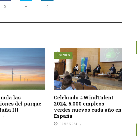
+
0
0
EVENTOS
nula las
Celebrado #WindTalent
iones del parque
2024: 5.000 empleos
Ruña III
verdes nuevos cada año en
España
10/05/2024