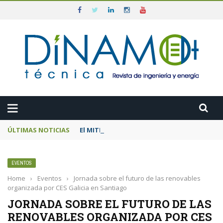
ÚLTIMAS NOTICIAS
El MITECO prepara una subasta de 600 MW d
EVENTOS
Home
›
Eventos
›
Jornada sobre el futuro de las renovables
organizada por CES Galicia en Santiago
JORNADA SOBRE EL FUTURO DE LAS
RENOVABLES ORGANIZADA POR CES