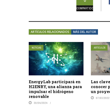
COMPARTIDOS
ARTÍCULOS RELACIONADOS
MÁS DEL AUTOR
NOTICIAS
ARTÍCULOS
EnergyLab participará en
Las clave
H2ENRY, una alianza para
conocer p
impulsar el hidrógeno
un proye
renovable
07/03/2022
30/04/2024