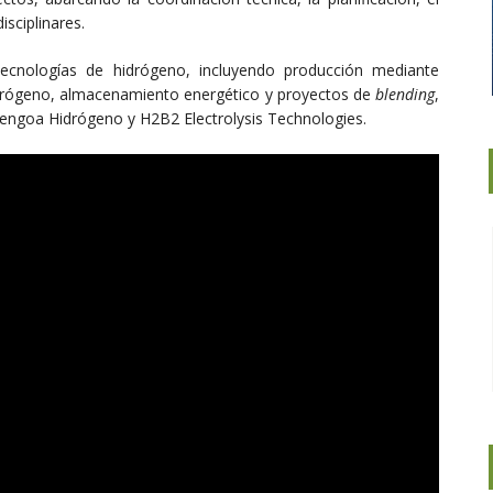
isciplinares.
ecnologías de hidrógeno, incluyendo producción mediante
 hidrógeno, almacenamiento energético y proyectos de
blending
,
ngoa Hidrógeno y H2B2 Electrolysis Technologies.