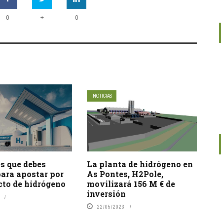
+
0
0
NOTICIAS
s que debes
La planta de hidrógeno en
ara apostar por
As Pontes, H2Pole,
cto de hidrógeno
movilizará 156 M € de
inversión
22/05/2023