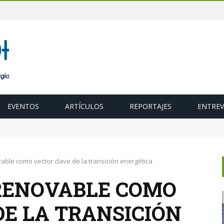
EVENTOS
ARTÍCULOS
REPORTAJES
ENTREV
ubasta de 600 MW de cogeneración de alta eficiencia para diciembr
able como vector clave de la transición energética
RENOVABLE COMO
DE LA TRANSICIÓN